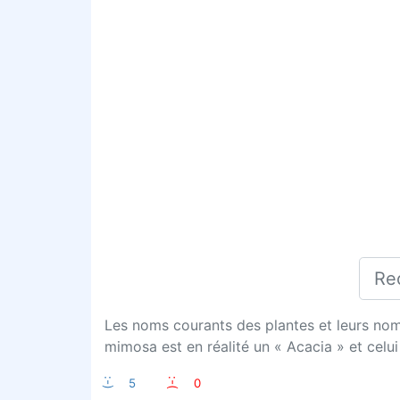
Les noms courants des plantes et leurs nom
mimosa est en réalité un « Acacia » et celu
:-)
5
:-(
0