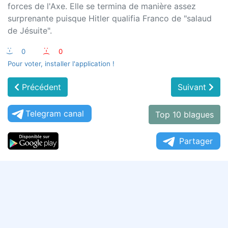
forces de l'Axe. Elle se termina de manière assez
surprenante puisque Hitler qualifia Franco de "salaud
de Jésuite".
:-)
0
:-(
0
Pour voter, installer l'application !
Précédent
Suivant
Telegram canal
Top 10 blagues
Partager