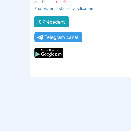
:-)
0
:-(
0
Pour voter, installer l'application !
Précédent
Telegram canal