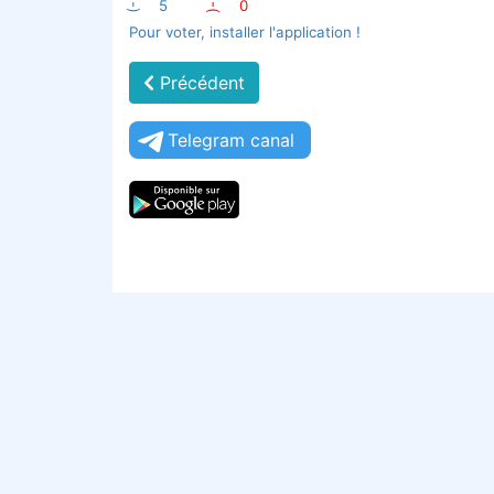
:-)
5
:-(
0
Pour voter, installer l'application !
Précédent
Telegram canal