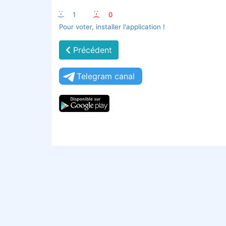
:-)
1
:-(
0
Pour voter, installer l'application !
Précédent
Telegram canal