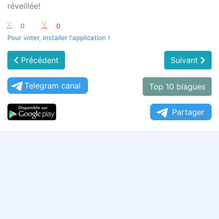
réveillée!
:-)
0
:-(
0
Pour voter, installer l'application !
Précédent
Suivant
Telegram canal
Top 10 blagues
Partager