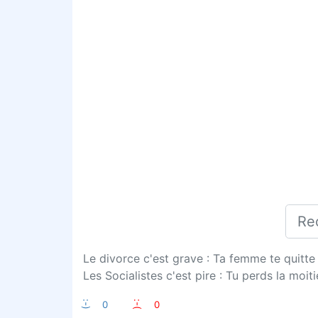
Le divorce c'est grave : Ta femme te quitte 
Les Socialistes c'est pire : Tu perds la moit
:-)
0
:-(
0