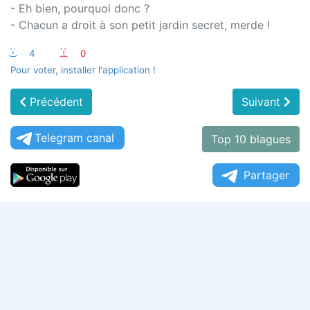
- Eh bien, pourquoi donc ?
- Chacun a droit à son petit jardin secret, merde !
:-)
4
:-(
0
Pour voter, installer l'application !
Précédent
Suivant
Telegram canal
Top 10 blagues
Partager