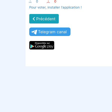
:-)
0
:-(
0
Pour voter, installer l'application !
Précédent
Telegram canal