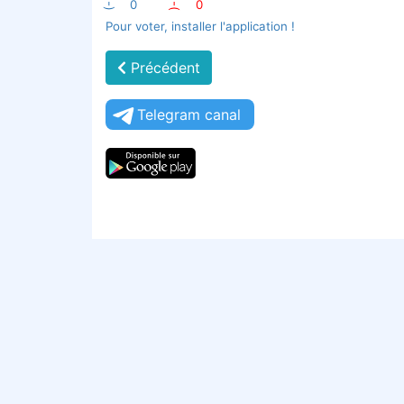
:-)
0
:-(
0
Pour voter, installer l'application !
Précédent
Telegram canal