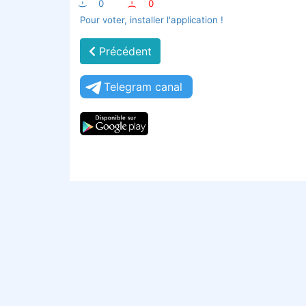
:-)
0
:-(
0
Pour voter, installer l'application !
Précédent
Telegram canal