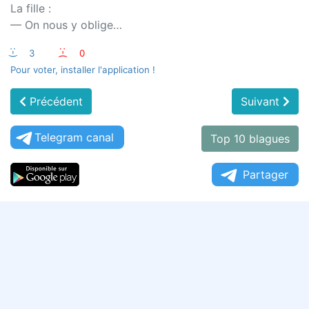
La fille :
— On nous y oblige…
:-)
3
:-(
0
Pour voter, installer l'application !
Précédent
Suivant
Telegram canal
Top 10 blagues
Partager