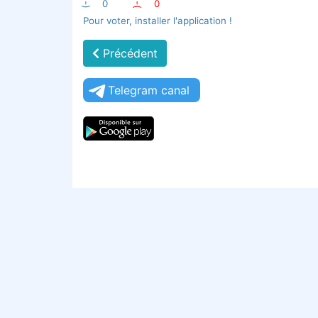
:-)
0
:-(
0
Pour voter, installer l'application !
Précédent
Telegram canal