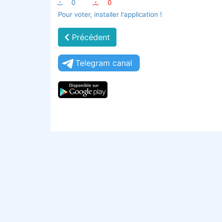
:-)
0
:-(
0
Pour voter, installer l'application !
Précédent
Telegram canal