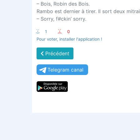
– Bois, Robin des Bois.
Rambo est dernier à tirer. Il sort deux mitrai
– Sorry, f#ckin’ sorry.
:-)
1
:-(
0
Pour voter, installer l'application !
Précédent
Telegram canal