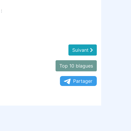
:
Suivant
Top 10 blagues
Partager