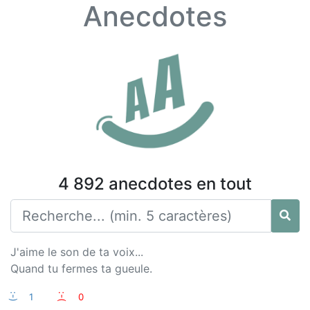
Anecdotes
4 892 anecdotes en tout
J'aime le son de ta voix...
Quand tu fermes ta gueule.
:-)
1
:-(
0