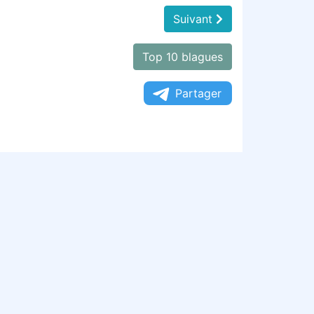
Suivant
Top 10 blagues
Partager