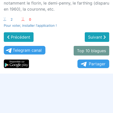
notamment le florin, le demi-penny, le farthing (disparu
en 1960), la couronne, etc.
:-)
2
:-(
0
Pour voter, installer l'application !
Précédent
Suivant
Telegram canal
Top 10 blagues
Partager