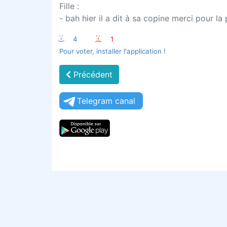
Fille :
- bah hier il a dit à sa copine merci pour la 
:-)
4
:-(
1
Pour voter, installer l'application !
Précédent
Telegram canal