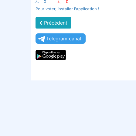
:-)
0
:-(
0
Pour voter, installer l'application !
Précédent
Telegram canal