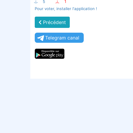
:-)
5
:-(
1
Pour voter, installer l'application !
Précédent
Telegram canal