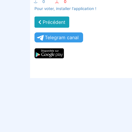
:-)
0
:-(
0
Pour voter, installer l'application !
Précédent
Telegram canal