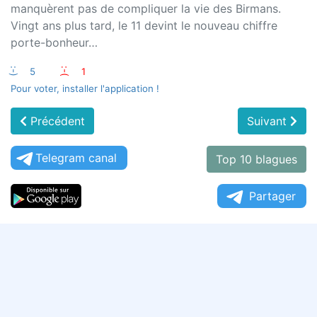
manquèrent pas de compliquer la vie des Birmans.
Vingt ans plus tard, le 11 devint le nouveau chiffre
porte-bonheur…
:-)
5
:-(
1
Pour voter, installer l'application !
Précédent
Suivant
Telegram canal
Top 10 blagues
Partager