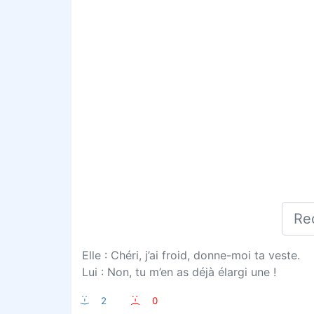
Elle : Chéri, j’ai froid, donne-moi ta veste.
Lui : Non, tu m’en as déjà élargi une !
:-)
2
:-(
0