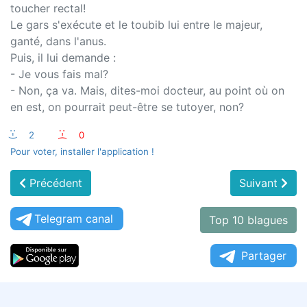
toucher rectal!
Le gars s'exécute et le toubib lui entre le majeur,
ganté, dans l'anus.
Puis, il lui demande :
- Je vous fais mal?
- Non, ça va. Mais, dites-moi docteur, au point où on
en est, on pourrait peut-être se tutoyer, non?
:-)
2
:-(
0
Pour voter, installer l'application !
Précédent
Suivant
Telegram canal
Top 10 blagues
Partager