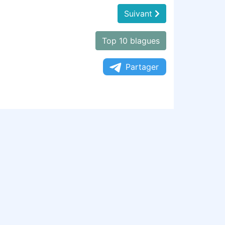
Suivant
Top 10 blagues
Partager