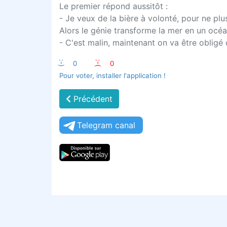
Le premier répond aussitôt :
- Je veux de la bière à volonté, pour ne plus
Alors le génie transforme la mer en un océan
- C'est malin, maintenant on va être obligé 
:-)
0
:-(
0
Pour voter, installer l'application !
Précédent
Telegram canal