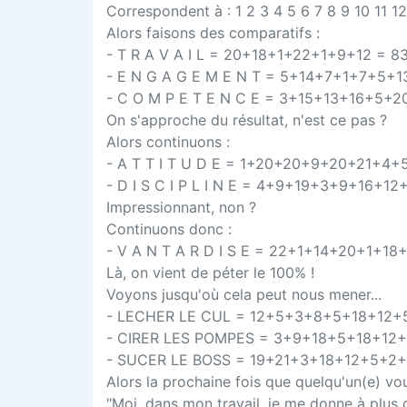
Correspondent à : 1 2 3 4 5 6 7 8 9 10 11 1
Alors faisons des comparatifs :
- T R A V A I L = 20+18+1+22+1+9+12 = 8
- E N G A G E M E N T = 5+14+7+1+7+5+
- C O M P E T E N C E = 3+15+13+16+5+
On s'approche du résultat, n'est ce pas ?
Alors continuons :
- A T T I T U D E = 1+20+20+9+20+21+4+
- D I S C I P L I N E = 4+9+19+3+9+16+1
Impressionnant, non ?
Continuons donc :
- V A N T A R D I S E = 22+1+14+20+1+1
Là, on vient de péter le 100% !
Voyons jusqu'où cela peut nous mener...
- LECHER LE CUL = 12+5+3+8+5+18+12+
- CIRER LES POMPES = 3+9+18+5+18+12
- SUCER LE BOSS = 19+21+3+18+12+5+2+
Alors la prochaine fois que quelqu'un(e) vou
"Moi, dans mon travail, je me donne à plus 