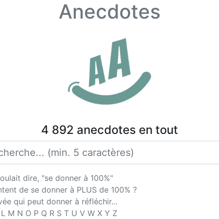
Anecdotes
4 892 anecdotes en tout
ulait dire, "se donner à 100%"
antent de se donner à PLUS de 100% ?
ée qui peut donner à réfléchir...
 K L M N O P Q R S T U V W X Y Z