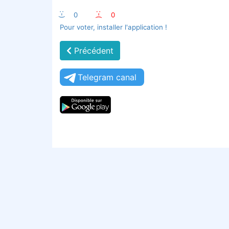
:-)
0
:-(
0
Pour voter, installer l'application !
Précédent
Telegram canal