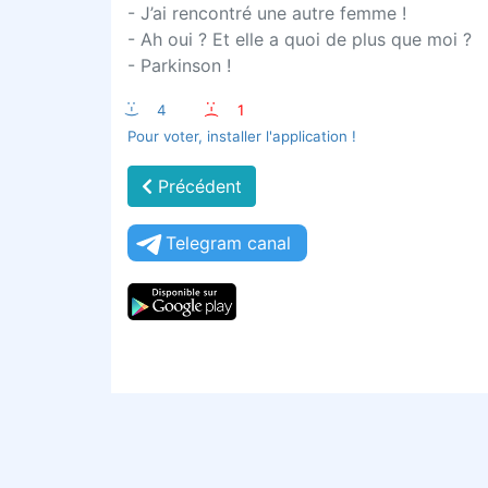
- J’ai rencontré une autre femme !
- Ah oui ? Et elle a quoi de plus que moi ?
- Parkinson !
:-)
4
:-(
1
Pour voter, installer l'application !
Précédent
Telegram canal