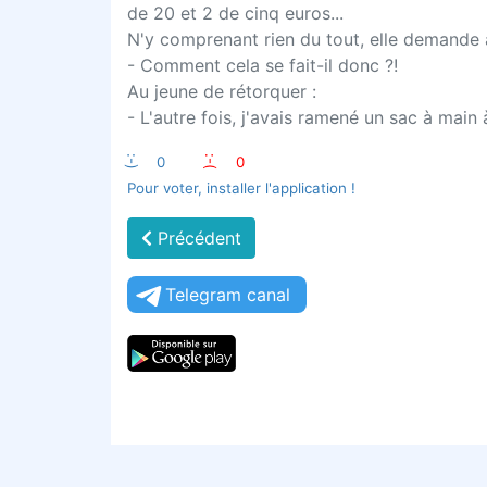
de 20 et 2 de cinq euros...
N'y comprenant rien du tout, elle demande
- Comment cela se fait-il donc ?!
Au jeune de rétorquer :
- L'autre fois, j'avais ramené un sac à mai
:-)
0
:-(
0
Pour voter, installer l'application !
Précédent
Telegram canal