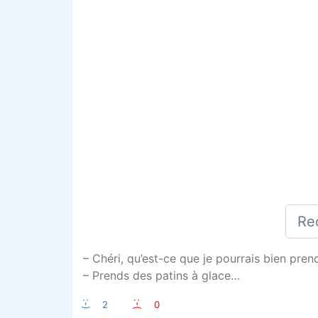
– Chéri, qu’est-ce que je pourrais bien prend
– Prends des patins à glace…
:-)
2
:-(
0