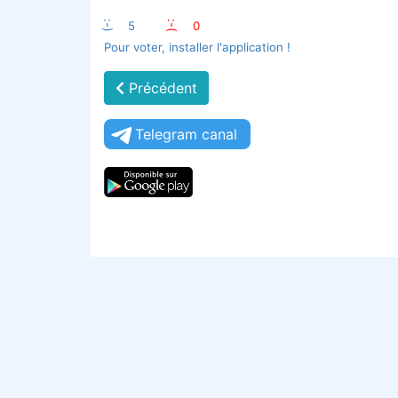
:-)
5
:-(
0
Pour voter, installer l'application !
Précédent
Telegram canal