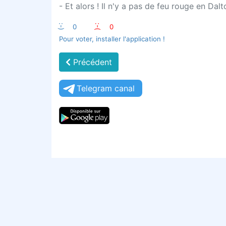
- Et alors ! Il n'y a pas de feu rouge en Dalt
:-)
0
:-(
0
Pour voter, installer l'application !
Précédent
Telegram canal