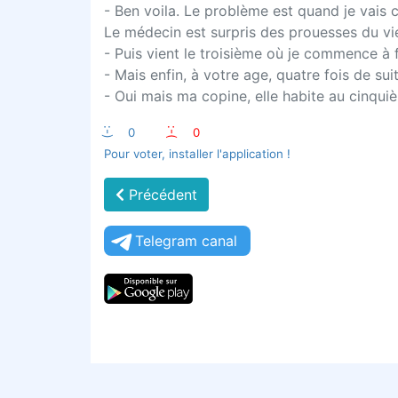
- Ben voila. Le problème est quand je vais c
Le médecin est surpris des prouesses du vi
- Puis vient le troisième où je commence à f
- Mais enfin, à votre age, quatre fois de suit
- Oui mais ma copine, elle habite au cinqu
:-)
0
:-(
0
Pour voter, installer l'application !
Précédent
Telegram canal