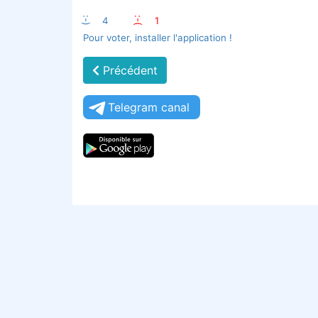
:-)
4
:-(
1
Pour voter, installer l'application !
Précédent
Telegram canal