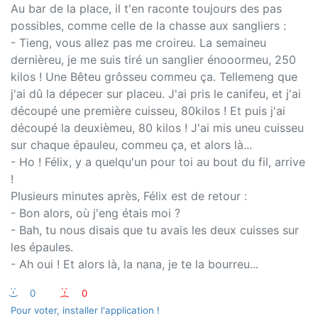
Au bar de la place, il t'en raconte toujours des pas
possibles, comme celle de la chasse aux sangliers :
- Tieng, vous allez pas me croireu. La semaineu
dernièreu, je me suis tiré un sanglier énooormeu, 250
kilos ! Une Bêteu grôsseu commeu ça. Tellemeng que
j'ai dû la dépecer sur placeu. J'ai pris le canifeu, et j'ai
découpé une première cuisseu, 80kilos ! Et puis j'ai
découpé la deuxièmeu, 80 kilos ! J'ai mis uneu cuisseu
sur chaque épauleu, commeu ça, et alors là...
- Ho ! Félix, y a quelqu'un pour toi au bout du fil, arrive
!
Plusieurs minutes après, Félix est de retour :
- Bon alors, où j'eng étais moi ?
- Bah, tu nous disais que tu avais les deux cuisses sur
les épaules.
- Ah oui ! Et alors là, la nana, je te la bourreu...
:-)
0
:-(
0
Pour voter, installer l'application !