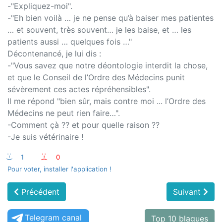
-"Expliquez-moi".
-"Eh bien voilà … je ne pense qu’à baiser mes patientes
… et souvent, très souvent… je les baise, et … les
patients aussi … quelques fois …"
Décontenancé, je lui dis :
-"Vous savez que notre déontologie interdit la chose,
et que le Conseil de l’Ordre des Médecins punit
sévèrement ces actes répréhensibles".
Il me répond "bien sûr, mais contre moi ... l’Ordre des
Médecins ne peut rien faire…".
-Comment çà ?? et pour quelle raison ??
-Je suis vétérinaire !
:-)
1
:-(
0
Pour voter, installer l'application !
Précédent
Suivant
Telegram canal
Top 10 blagues