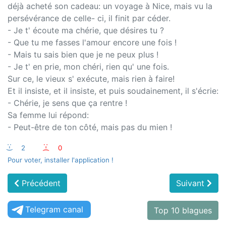
déjà acheté son cadeau: un voyage à Nice, mais vu la
persévérance de celle- ci, il finit par céder.
- Je t' écoute ma chérie, que désires tu ?
- Que tu me fasses l'amour encore une fois !
- Mais tu sais bien que je ne peux plus !
- Je t' en prie, mon chéri, rien qu' une fois.
Sur ce, le vieux s' exécute, mais rien à faire!
Et il insiste, et il insiste, et puis soudainement, il s'écrie:
- Chérie, je sens que ça rentre !
Sa femme lui répond:
- Peut-être de ton côté, mais pas du mien !
:-)
2
:-(
0
Pour voter, installer l'application !
Précédent
Suivant
Telegram canal
Top 10 blagues