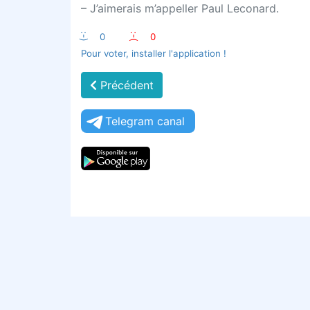
– J’aimerais m’appeller Paul Leconard.
:-)
0
:-(
0
Pour voter, installer l'application !
Précédent
Telegram canal