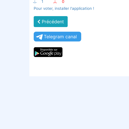
:-)
1
:-(
0
Pour voter, installer l'application !
Précédent
Telegram canal