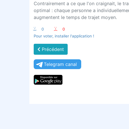
Contrairement a ce que l'on craignait, le tr
optimal : chaque personne a individuellemen
augmentent le temps de trajet moyen.
:-)
0
:-(
0
Pour voter, installer l'application !
Précédent
Telegram canal