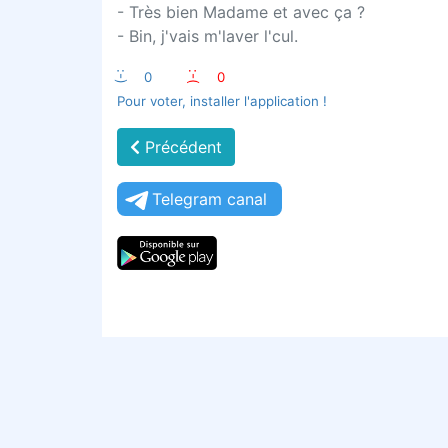
- Très bien Madame et avec ça ?
- Bin, j'vais m'laver l'cul.
:-)
0
:-(
0
Pour voter, installer l'application !
Précédent
Telegram canal