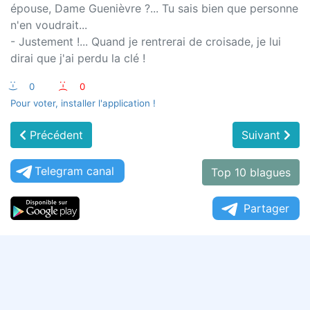
épouse, Dame Guenièvre ?... Tu sais bien que personne
n'en voudrait...
- Justement !... Quand je rentrerai de croisade, je lui
dirai que j'ai perdu la clé !
:-)
0
:-(
0
Pour voter, installer l'application !
Précédent
Suivant
Telegram canal
Top 10 blagues
Partager