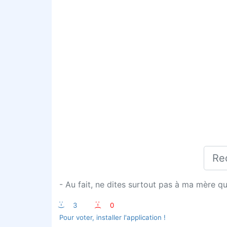
- Au fait, ne dites surtout pas à ma mère que 
:-)
3
:-(
0
Pour voter, installer l'application !