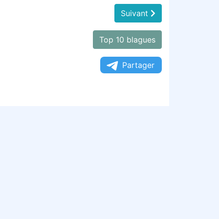
Suivant
Top 10 blagues
Partager