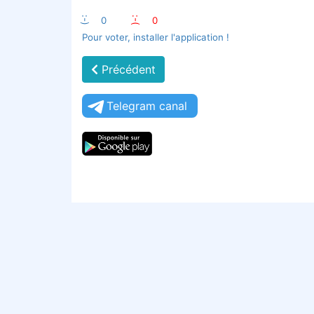
:-)
0
:-(
0
Pour voter, installer l'application !
Précédent
Telegram canal