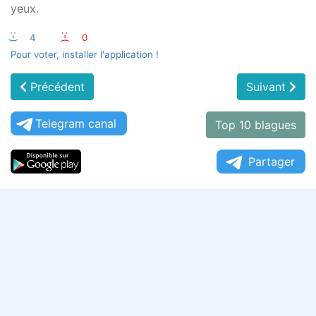
yeux.
:-)
4
:-(
0
Pour voter, installer l'application !
Précédent
Suivant
Telegram canal
Top 10 blagues
Partager