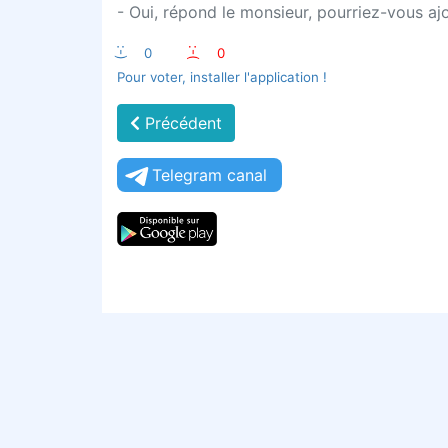
- Oui, répond le monsieur, pourriez-vous ajo
:-)
0
:-(
0
Pour voter, installer l'application !
Précédent
Telegram canal