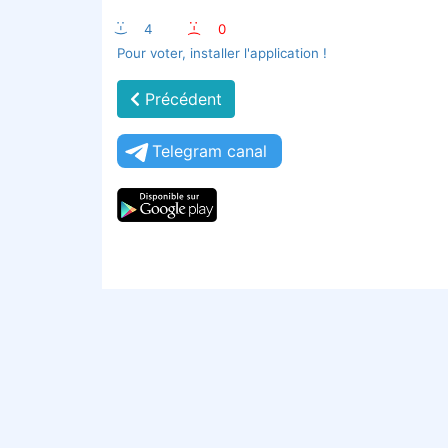
:-)
4
:-(
0
Pour voter, installer l'application !
Précédent
Telegram canal