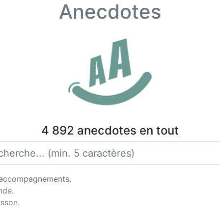
Anecdotes
4 892 anecdotes en tout
s accompagnements.
nde.
isson.