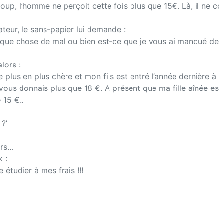
up, l’homme ne perçoit cette fois plus que 15€. Là, il ne 
eur, le sans-papier lui demande :
uelque chose de mal ou bien est-ce que je vous ai manqué d
lors :
e plus en plus chère et mon fils est entré l’année dernière à
e vous donnais plus que 18 €. A présent que ma fille aînée es
 15 €..
?’
ors…
x :
 étudier à mes frais !!!